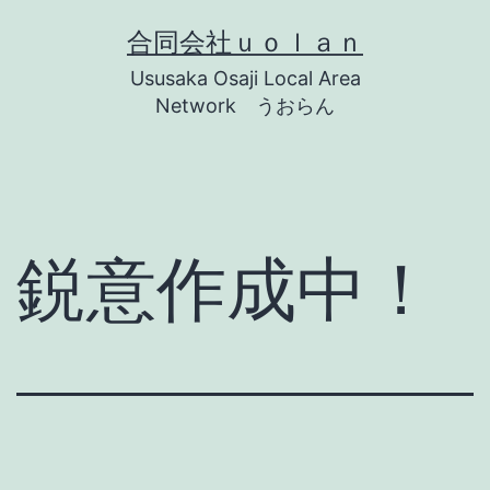
コ
合同会社ｕｏｌａｎ
ン
Ususaka Osaji Local Area
テ
Network うおらん
ン
ツ
へ
ス
鋭意作成中！
キ
ッ
プ